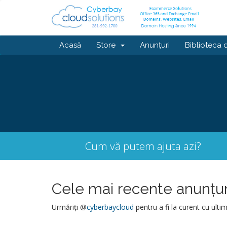
Acasă
Store
Anunțuri
Biblioteca 
Cum vă putem ajuta azi?
Cele mai recente anunțur
Urmăriți @
cyberbaycloud
pentru a fi la curent cu ultime