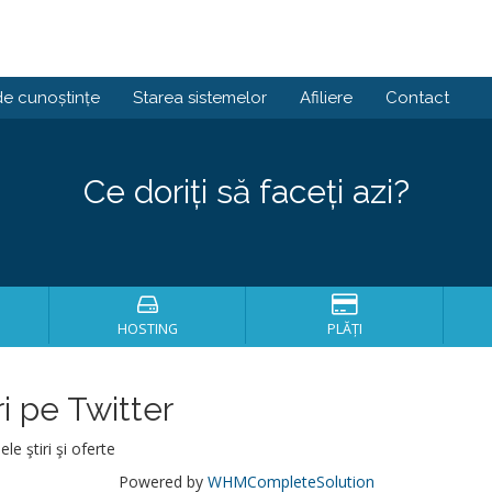
de cunoștințe
Starea sistemelor
Afiliere
Contact
Ce doriți să faceți azi?
HOSTING
PLĂȚI
i pe Twitter
le ştiri şi oferte
Powered by
WHMCompleteSolution