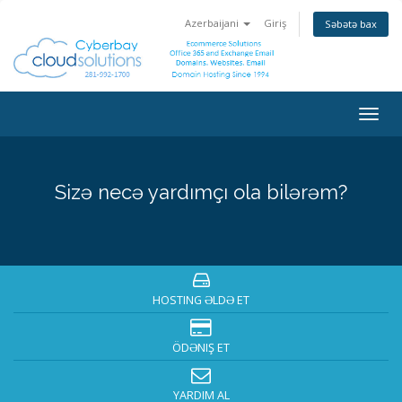
Azerbaijani
Giriş
Səbətə bax
Togg
navig
Sizə necə yardımçı ola bilərəm?
HOSTING ƏLDƏ ET
ÖDƏNIŞ ET
YARDIM AL