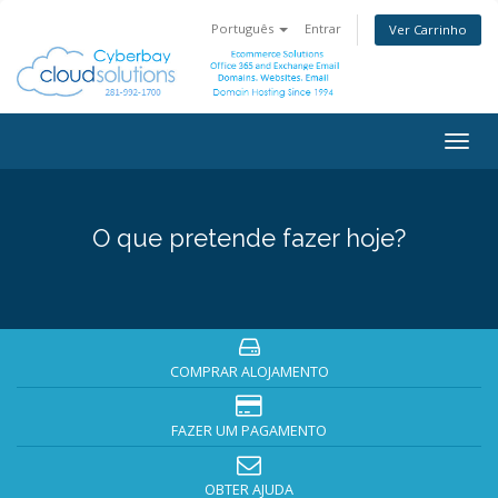
Português
Entrar
Ver Carrinho
Togg
navig
O que pretende fazer hoje?
COMPRAR ALOJAMENTO
FAZER UM PAGAMENTO
OBTER AJUDA