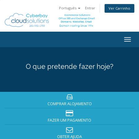
Português
Entrar
Ver Carrinho
Togg
navig
O que pretende fazer hoje?
COMPRAR ALOJAMENTO
FAZER UM PAGAMENTO
OBTER AJUDA